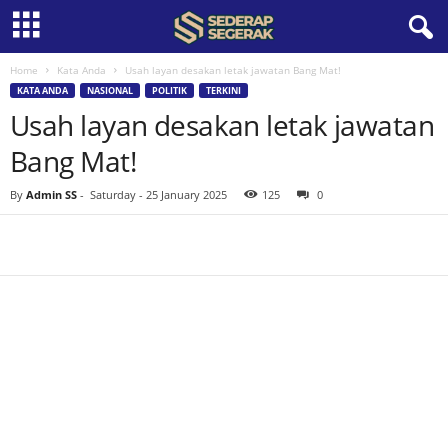
Home
Kata Anda
Usah layan desakan letak jawatan Bang Mat!
S
KATA ANDA
NASIONAL
POLITIK
TERKINI
Usah layan desakan letak jawatan
e
Bang Mat!
d
By
Admin SS
-
Saturday - 25 January 2025
125
0
e
r
a
p
S
e