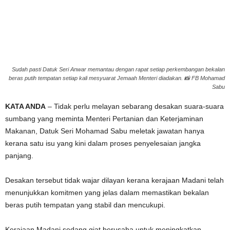
g
e
r
Sudah pasti Datuk Seri Anwar memantau dengan rapat setiap perkembangan bekalan
beras putih tempatan setiap kali mesyuarat Jemaah Menteri diadakan. 📸 FB Mohamad
a
Sabu
k
KATA ANDA
– Tidak perlu melayan sebarang desakan suara-suara
sumbang yang meminta Menteri Pertanian dan Keterjaminan
Makanan, Datuk Seri Mohamad Sabu meletak jawatan hanya
kerana satu isu yang kini dalam proses penyelesaian jangka
panjang.
Desakan tersebut tidak wajar dilayan kerana kerajaan Madani telah
menunjukkan komitmen yang jelas dalam memastikan bekalan
beras putih tempatan yang stabil dan mencukupi.
Kerajaan Madani sedang giat berusaha untuk meningkatkan