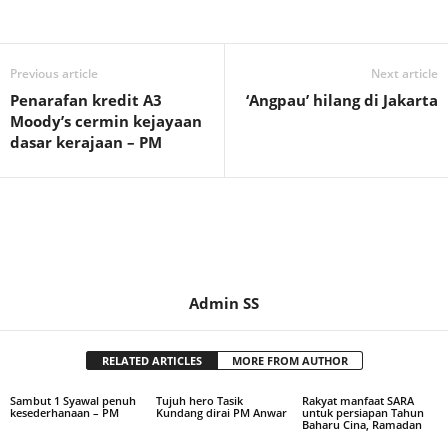
Previous article
Next article
Penarafan kredit A3
‘Angpau’ hilang di Jakarta
Moody’s cermin kejayaan
dasar kerajaan – PM
Admin SS
RELATED ARTICLES
MORE FROM AUTHOR
Sambut 1 Syawal penuh
Tujuh hero Tasik
Rakyat manfaat SARA
kesederhanaan – PM
Kundang dirai PM Anwar
untuk persiapan Tahun
Baharu Cina, Ramadan