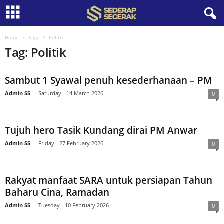
S
Home
Tags
Politik
Tag: Politik
e
Sambut 1 Syawal penuh kesederhanaan – PM
d
Admin SS
-
Saturday - 14 March 2026
0
e
r
Tujuh hero Tasik Kundang dirai PM Anwar
Admin SS
-
Friday - 27 February 2026
0
a
p
Rakyat manfaat SARA untuk persiapan Tahun
Baharu Cina, Ramadan
S
Admin SS
-
Tuesday - 10 February 2026
0
e