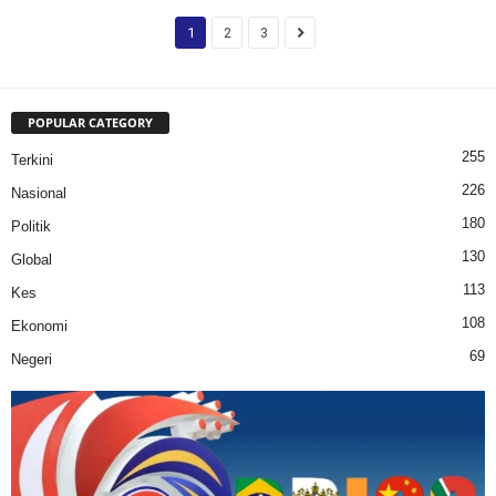
1
2
3
POPULAR CATEGORY
255
Terkini
226
Nasional
180
Politik
130
Global
113
Kes
108
Ekonomi
69
Negeri