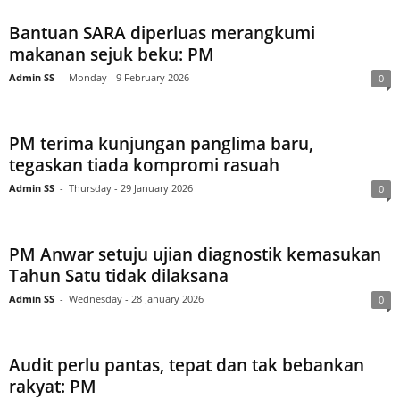
g
Bantuan SARA diperluas merangkumi
makanan sejuk beku: PM
e
Admin SS
-
Monday - 9 February 2026
0
r
a
PM terima kunjungan panglima baru,
tegaskan tiada kompromi rasuah
k
Admin SS
-
Thursday - 29 January 2026
0
PM Anwar setuju ujian diagnostik kemasukan
Tahun Satu tidak dilaksana
Admin SS
-
Wednesday - 28 January 2026
0
Audit perlu pantas, tepat dan tak bebankan
rakyat: PM