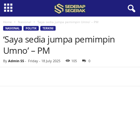
Home
Nasional
‘Saya sedia jumpa pemimpin Umno’ – PM
S
NASIONAL
POLITIK
TERKINI
‘Saya sedia jumpa pemimpin
e
Umno’ – PM
d
By
Admin SS
-
Friday - 18 July 2025
105
0
e
r
a
p
S
e