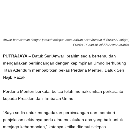
g
e
r
Anwar bersalaman dengan jemaah selepas menunaikan solat Jumaat di Surau Al-Istiqlal,
Presint 14 hari ini. 📸 FB Anwar Ibrahim
a
PUTRAJAYA
– Datuk Seri Anwar Ibrahim sedia bertemu dan
k
mengadakan perbincangan dengan kepimpinan Umno berhubung
Titah Adendum membabitkan bekas Perdana Menteri, Datuk Seri
Najib Razak.
Perdana Menteri berkata, beliau telah memaklumkan perkara itu
kepada Presiden dan Timbalan Umno.
“Saya sedia untuk mengadakan perbincangan dan memberi
penjelasan sekiranya perlu atau melakukan apa yang baik untuk
menjaga keharmonian,” katanya ketika ditemui selepas