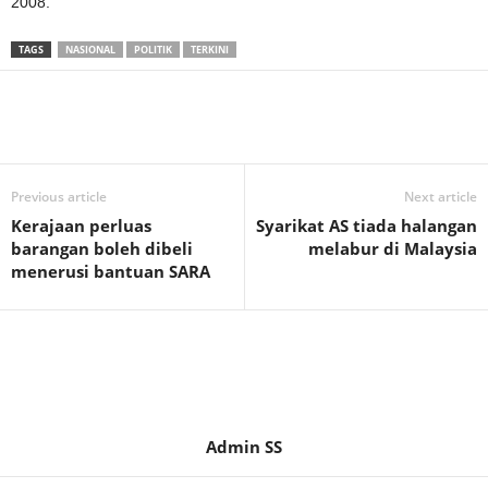
2008.
TAGS
NASIONAL
POLITIK
TERKINI
Previous article
Next article
Kerajaan perluas
Syarikat AS tiada halangan
barangan boleh dibeli
melabur di Malaysia
menerusi bantuan SARA
Admin SS