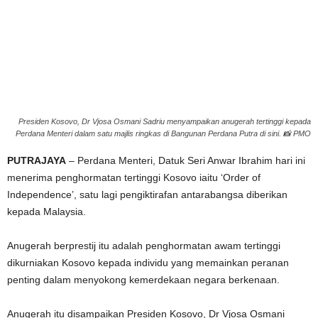
g
e
r
a
Presiden Kosovo, Dr Vjosa Osmani Sadriu menyampaikan anugerah tertinggi kepada
Perdana Menteri dalam satu majlis ringkas di Bangunan Perdana Putra di sini. 📸 PMO
k
PUTRAJAYA
– Perdana Menteri, Datuk Seri Anwar Ibrahim hari ini
menerima penghormatan tertinggi Kosovo iaitu ‘Order of
Independence’, satu lagi pengiktirafan antarabangsa diberikan
kepada Malaysia.
Anugerah berprestij itu adalah penghormatan awam tertinggi
dikurniakan Kosovo kepada individu yang memainkan peranan
penting dalam menyokong kemerdekaan negara berkenaan.
Anugerah itu disampaikan Presiden Kosovo, Dr Vjosa Osmani