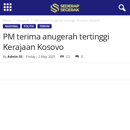
Home
Nasional
PM terima anugerah tertinggi Kerajaan Kosovo
S
NASIONAL
POLITIK
TERKINI
PM terima anugerah tertinggi
e
Kerajaan Kosovo
d
By
Admin SS
-
Friday - 2 May 2025
121
0
e
r
a
p
S
e