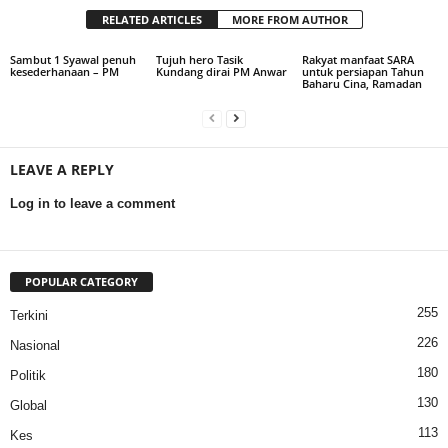
RELATED ARTICLES
MORE FROM AUTHOR
Sambut 1 Syawal penuh
Tujuh hero Tasik
Rakyat manfaat SARA
kesederhanaan – PM
Kundang dirai PM Anwar
untuk persiapan Tahun
Baharu Cina, Ramadan
LEAVE A REPLY
Log in to leave a comment
POPULAR CATEGORY
255
Terkini
226
Nasional
180
Politik
130
Global
113
Kes