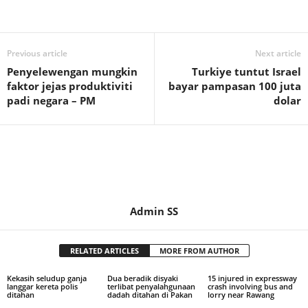
Previous article
Next article
Penyelewengan mungkin
Turkiye tuntut Israel
faktor jejas produktiviti
bayar pampasan 100 juta
padi negara – PM
dolar
Admin SS
RELATED ARTICLES
MORE FROM AUTHOR
Kekasih seludup ganja
Dua beradik disyaki
15 injured in expressway
langgar kereta polis
terlibat penyalahgunaan
crash involving bus and
ditahan
dadah ditahan di Pakan
lorry near Rawang