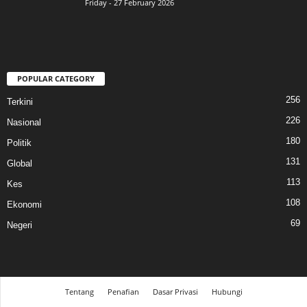
Friday - 27 February 2026
POPULAR CATEGORY
256
Terkini
226
Nasional
180
Politik
131
Global
113
Kes
108
Ekonomi
69
Negeri
Tentang
Penafian
Dasar Privasi
Hubungi