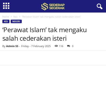
Home
Kes
‘Perawat Islam’ tak mengaku salah cederakan isteri
S
KES
NEGERI
‘Perawat Islam’ tak mengaku
e
salah cederakan isteri
d
By
Admin SS
-
Friday - 7 February 2025
116
0
e
r
a
p
S
e