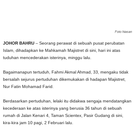
g
e
Foto hiasan
r
JOHOR BAHRU
– Seorang perawat di sebuah pusat perubatan
a
Islam, dihadapkan ke Mahkamah Majistret di sini, hari ini atas
tuduhan mencederakan isterinya, minggu lalu.
k
Bagaimanapun tertuduh, Fahmi Akmal Ahmad, 33, mengaku tidak
bersalah sejurus pertuduhan dikemukakan di hadapan Majistret,
Nur Fatin Mohamad Farid.
Berdasarkan pertuduhan, lelaki itu didakwa sengaja mendatangkan
kecederaan ke atas isterinya yang berusia 36 tahun di sebuah
rumah di Jalan Kenari 4, Taman Scientex, Pasir Gudang di sini,
kira-kira jam 10 pagi, 2 Februari lalu.