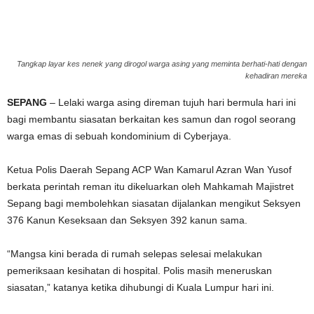
g
e
Tangkap layar kes nenek yang dirogol warga asing yang meminta berhati-hati dengan
kehadiran mereka
r
SEPANG
– Lelaki warga asing direman tujuh hari bermula hari ini
a
bagi membantu siasatan berkaitan kes samun dan rogol seorang
warga emas di sebuah kondominium di Cyberjaya.
k
Ketua Polis Daerah Sepang ACP Wan Kamarul Azran Wan Yusof
berkata perintah reman itu dikeluarkan oleh Mahkamah Majistret
Sepang bagi membolehkan siasatan dijalankan mengikut Seksyen
376 Kanun Keseksaan dan Seksyen 392 kanun sama.
“Mangsa kini berada di rumah selepas selesai melakukan
pemeriksaan kesihatan di hospital. Polis masih meneruskan
siasatan,” katanya ketika dihubungi di Kuala Lumpur hari ini.