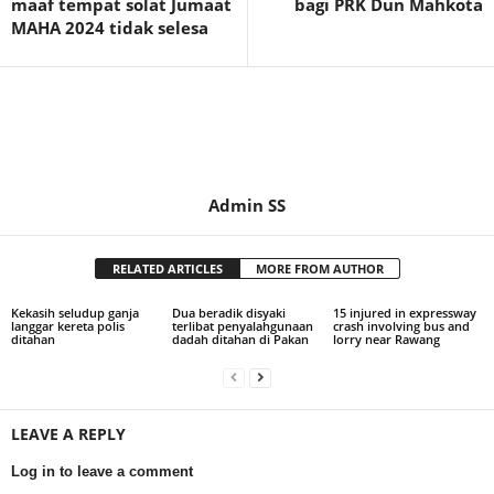
maaf tempat solat Jumaat
bagi PRK Dun Mahkota
MAHA 2024 tidak selesa
Admin SS
RELATED ARTICLES
MORE FROM AUTHOR
Kekasih seludup ganja
Dua beradik disyaki
15 injured in expressway
langgar kereta polis
terlibat penyalahgunaan
crash involving bus and
ditahan
dadah ditahan di Pakan
lorry near Rawang
LEAVE A REPLY
Log in to leave a comment