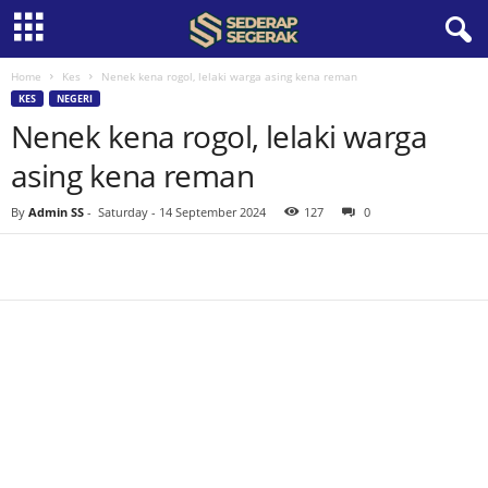
Home
Kes
Nenek kena rogol, lelaki warga asing kena reman
S
KES
NEGERI
Nenek kena rogol, lelaki warga
e
asing kena reman
d
By
Admin SS
-
Saturday - 14 September 2024
127
0
e
r
a
p
S
e