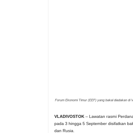
e
r
a
k
Forum Ekonomi Timur (EEF) yang bakal diadakan di V
VLADIVOSTOK
– Lawatan rasmi Perdana 
pada 3 hingga 5 September disifatkan b
dan Rusia.