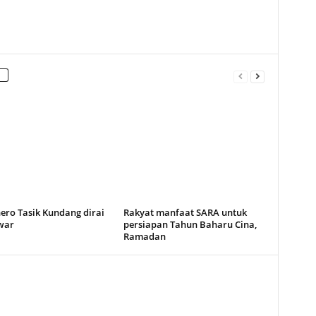
ero Tasik Kundang dirai
Rakyat manfaat SARA untuk
war
persiapan Tahun Baharu Cina,
Ramadan