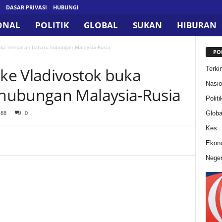
DASAR PRIVASI
HUBUNGI
ONAL
POLITIK
GLOBAL
SUKAN
HIBURAN
uka lembaran baharu hubungan Malaysia-Rusia
PO
ke Vladivostok buka
Terkin
Nasio
hubungan Malaysia-Rusia
Politi
188
0
Globa
Kes
Ekon
Neger