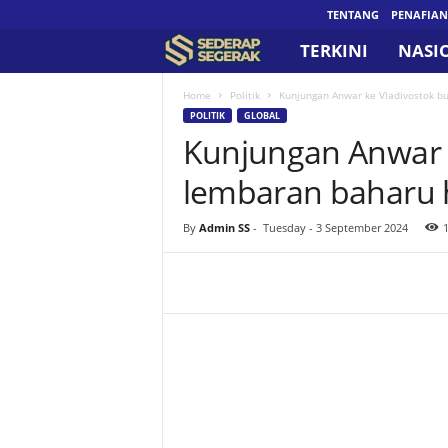
TENTANG
PENAFIAN
TERKINI
NASI
S
e
Home
Politik
Kunjungan Anwar ke Vladivostok b
POLITIK
GLOBAL
Kunjungan Anwar 
d
lembaran baharu 
e
r
By
Admin SS
-
Tuesday - 3 September 2024
a
p
S
e
g