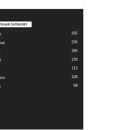
PULAR CATEGORY
255
i
226
nal
180
k
130
l
113
108
omi
69
i