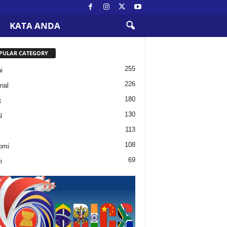
KATA ANDA
PULAR CATEGORY
255
i
226
nal
180
k
130
l
113
108
omi
69
i