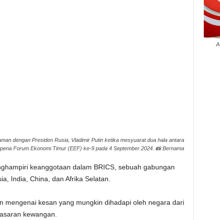
A
man dengan Presiden Rusia, Vladimir Putin ketika mesyuarat dua hala antara
pena Forum Ekonomi Timur (EEF) ke-9 pada 4 September 2024. 📸 Bernama
ghampiri keanggotaan dalam BRICS, sebuah gabungan
ia, India, China, dan Afrika Selatan.
 mengenai kesan yang mungkin dihadapi oleh negara dari
 pasaran kewangan.