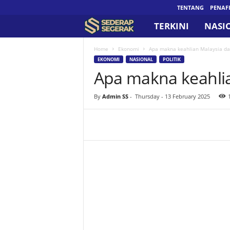
TENTANG
PENAF
TERKINI
NASI
S
e
Home
Ekonomi
Apa makna keahlian Malaysia da
EKONOMI
NASIONAL
POLITIK
Apa makna keahli
d
e
By
Admin SS
-
Thursday - 13 February 2025
r
a
p
S
e
g