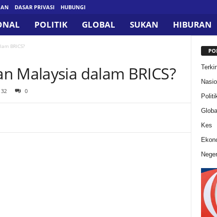
IAN
DASAR PRIVASI
HUBUNGI
ONAL
POLITIK
GLOBAL
SUKAN
HIBURAN
lam BRICS?
PO
an Malaysia dalam BRICS?
Terkin
Nasio
132
0
Politi
Globa
Kes
Ekon
Neger