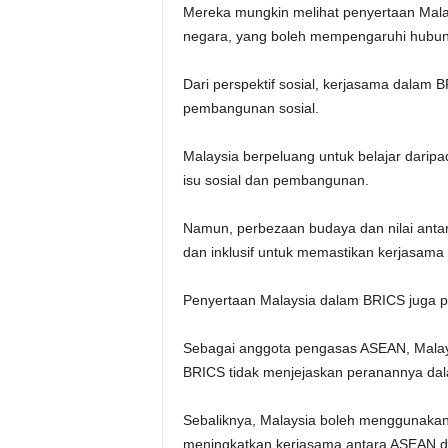
Mereka mungkin melihat penyertaan Mala
negara, yang boleh mempengaruhi hubunga
Dari perspektif sosial, kerjasama dala
pembangunan sosial.
Malaysia berpeluang untuk belajar darip
isu sosial dan pembangunan.
Namun, perbezaan budaya dan nilai anta
dan inklusif untuk memastikan kerjasama
Penyertaan Malaysia dalam BRICS juga p
Sebagai anggota pengasas ASEAN, Malay
BRICS tidak menjejaskan peranannya da
Sebaliknya, Malaysia boleh menggunaka
meningkatkan kerjasama antara ASEAN d