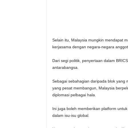
Selain itu, Malaysia mungkin mendapat m
kerjasama dengan negara-negara anggota 
Dari segi politik, penyertaan dalam BRIC
antarabangsa.
Sebagai sebahagian daripada blok yang 
yang pesat membangun, Malaysia berpelu
diplomasi pelbagai hala.
Ini juga boleh memberikan platform unt
dalam isu-isu global.