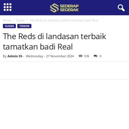
Home
Sukan
The Reds di landasan terbaik tamatkan badi Real
S
SUKAN
TERKINI
The Reds di landasan terbaik
e
tamatkan badi Real
d
By
Admin SS
-
Wednesday - 27 November 2024
109
0
e
r
a
p
S
e