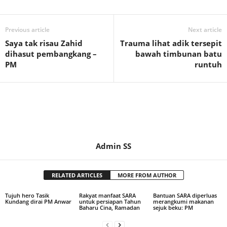
Previous article
Next article
Saya tak risau Zahid
Trauma lihat adik tersepit
dihasut pembangkang –
bawah timbunan batu
PM
runtuh
Admin SS
RELATED ARTICLES
MORE FROM AUTHOR
Tujuh hero Tasik
Rakyat manfaat SARA
Bantuan SARA diperluas
Kundang dirai PM Anwar
untuk persiapan Tahun
merangkumi makanan
Baharu Cina, Ramadan
sejuk beku: PM