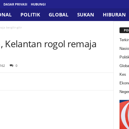
DASAR PRIVASI
HUBUNGI
ONAL
POLITIK
GLOBAL
SUKAN
HIBURAN
ja bergilir-gilir
PO
, Kelantan rogol remaja
Terkin
Nasio
Politi
162
0
Globa
Kes
Ekon
Neger