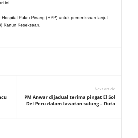
i ini.
ospital Pulau Pinang (HPP) untuk pemeriksaan lanjut
(B) Kanun Keseksaan.
Next article
acu
PM Anwar dijadual terima pingat El Sol
Del Peru dalam lawatan sulung – Duta