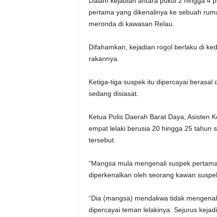
Dalam kejadian antara pukul 2 hingga 4 p
pertama yang dikenalinya ke sebuah rumah
meronda di kawasan Relau.
Difahamkan, kejadian rogol berlaku di k
rakannya.
Ketiga-tiga suspek itu dipercayai berasa
sedang disiasat.
Ketua Polis Daerah Barat Daya, Asisten 
empat lelaki berusia 20 hingga 25 tahun
tersebut.
“Mangsa mula mengenali suspek pertama b
diperkenalkan oleh seorang kawan suspe
“Dia (mangsa) mendakwa tidak mengenali
dipercayai teman lelakinya. Sejurus keja