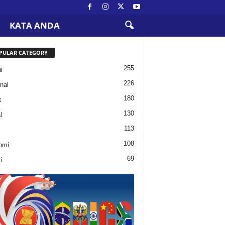
KATA ANDA
PULAR CATEGORY
255
i
226
nal
180
k
130
l
113
108
omi
69
i