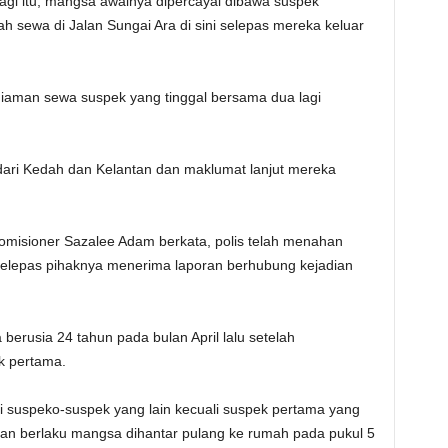
agi itu, mangsa awalnya dipercayai dibawa suspek
 sewa di Jalan Sungai Ara di sini selepas mereka keluar
ediaman sewa suspek yang tinggal bersama dua lagi
l dari Kedah dan Kelantan dan maklumat lanjut mereka
Komisioner Sazalee Adam berkata, polis telah menahan
 selepas pihaknya menerima laporan berhubung kejadian
erusia 24 tahun pada bulan April lalu setelah
k pertama.
 suspeko-suspek yang lain kecuali suspek pertama yang
dian berlaku mangsa dihantar pulang ke rumah pada pukul 5