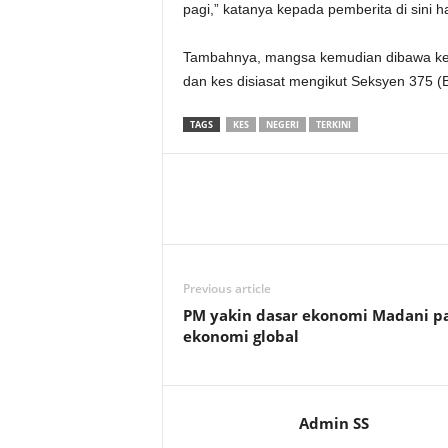
pagi,” katanya kepada pemberita di sini har
Tambahnya, mangsa kemudian dibawa ke H
dan kes disiasat mengikut Seksyen 375 
TAGS
KES
NEGERI
TERKINI
Previous article
PM yakin dasar ekonomi Madani p
ekonomi global
Admin SS