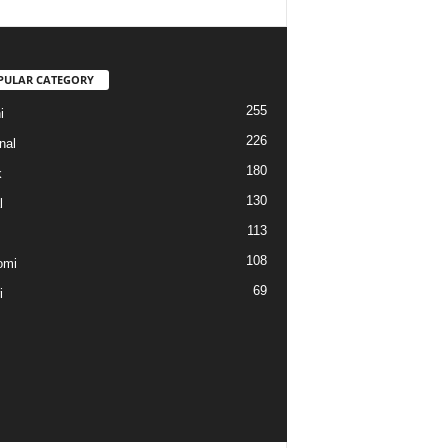
PULAR CATEGORY
255
i
226
nal
180
k
130
l
113
108
omi
69
i