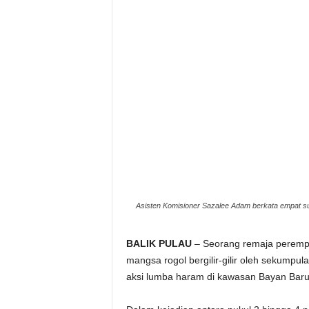
e
r
a
k
Asisten Komisioner Sazalee Adam berkata empat su
BALIK PULAU
– Seorang remaja perempu
mangsa rogol bergilir-gilir oleh sekumpu
aksi lumba haram di kawasan Bayan Baru,