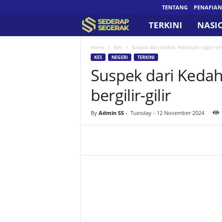
TENTANG
PENAFIAN
TERKINI
NASI
S
e
Home
Kes
Suspek dari Kedah, Kelantan rogol rema
KES
NEGERI
TERKINI
Suspek dari Kedah
d
bergilir-gilir
e
r
By
Admin SS
-
Tuesday - 12 November 2024
a
p
S
e
g