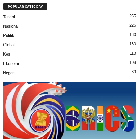
POPULAR CATEGORY
255
Terkini
226
Nasional
180
Politik
130
Global
113
Kes
108
Ekonomi
69
Negeri