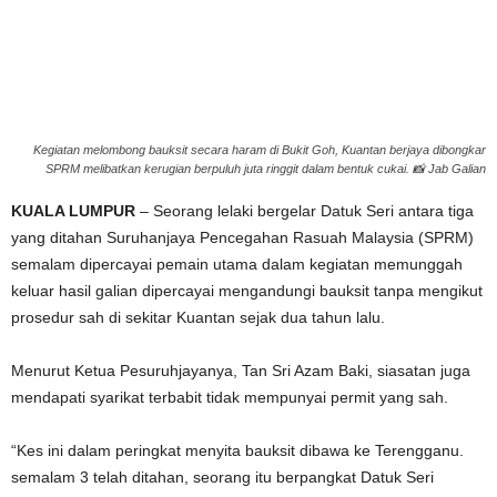
g
e
r
Kegiatan melombong bauksit secara haram di Bukit Goh, Kuantan berjaya dibongkar
SPRM melibatkan kerugian berpuluh juta ringgit dalam bentuk cukai. 📸 Jab Galian
a
KUALA LUMPUR
– Seorang lelaki bergelar Datuk Seri antara tiga
k
yang ditahan Suruhanjaya Pencegahan Rasuah Malaysia (SPRM)
semalam dipercayai pemain utama dalam kegiatan memunggah
keluar hasil galian dipercayai mengandungi bauksit tanpa mengikut
prosedur sah di sekitar Kuantan sejak dua tahun lalu.
Menurut Ketua Pesuruhjayanya, Tan Sri Azam Baki, siasatan juga
mendapati syarikat terbabit tidak mempunyai permit yang sah.
“Kes ini dalam peringkat menyita bauksit dibawa ke Terengganu.
semalam 3 telah ditahan, seorang itu berpangkat Datuk Seri