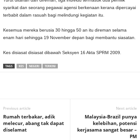
syarikat dan seorang pegawai agensi berkenaan kerana dipercayai
terbabit dalam rasuah bagi melindungi kegiatan itu.
Kesemua mereka berusia 30 hingga 50 an itu direman selama
enam hari sehingga 19 November depan bagi membantu siasatan.
Kes disiasat disiasat dibawah Seksyen 16 Akta SPRM 2009.
TAGS
KES
NEGERI
TERKINI
Previous article
Next article
Rumah terbakar, adik
Malaysia-Brazil punya
melecur, abang tak dapat
kelebihan, potensi
diselamat
kerjasama sangat besar –
PM