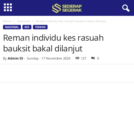
Home
Nasional
Reman individu kes rasuah bauksit bakal dilanjut
S
NASIONAL
KES
TERKINI
Reman individu kes rasuah
e
bauksit bakal dilanjut
d
By
Admin SS
-
Sunday - 17 November 2024
127
0
e
r
a
p
S
e