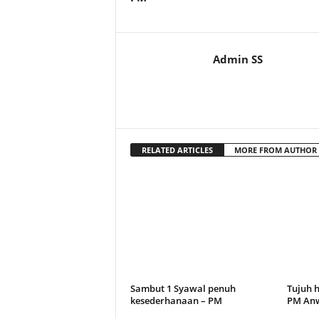
Admin SS
RELATED ARTICLES
MORE FROM AUTHOR
Sambut 1 Syawal penuh
Tujuh h
kesederhanaan – PM
PM An