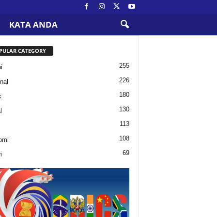
KATA ANDA
PULAR CATEGORY
255
i
226
nal
180
k
130
l
113
108
omi
69
i