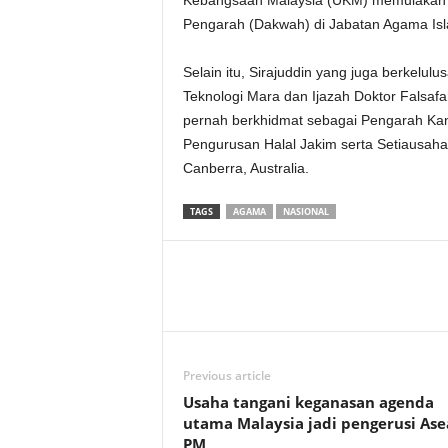
Kebangsaan Malaysia (UKM) memulakan 
Pengarah (Dakwah) di Jabatan Agama Isl
Selain itu, Sirajuddin yang juga berkelulu
Teknologi Mara dan Ijazah Doktor Falsafah
pernah berkhidmat sebagai Pengarah Ka
Pengurusan Halal Jakim serta Setiausaha 
Canberra, Australia.
TAGS
AGAMA
NASIONAL
Previous article
Usaha tangani keganasan agenda
utama Malaysia jadi pengerusi Ase
PM