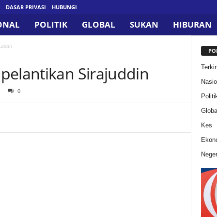
DASAR PRIVASI
HUBUNGI
ONAL
POLITIK
GLOBAL
SUKAN
HIBURAN
uddin
PO
pelantikan Sirajuddin
Terkin
Nasio
0
Politi
Globa
Kes
Ekon
Neger