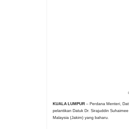
e
r
a
k
KUALA LUMPUR
– Perdana Menteri, Dat
pelantikan Datuk Dr. Sirajuddin Suhaime
Malaysia (Jakim) yang baharu.