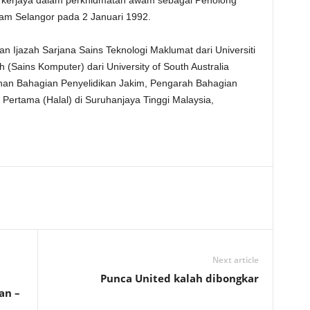
kerjaya dalam perkhidmatan awam sebagai Penolong
am Selangor pada 2 Januari 1992.
san Ijazah Sarjana Sains Teknologi Maklumat dari Universiti
 (Sains Komputer) dari University of South Australia
nan Bahagian Penyelidikan Jakim, Pengarah Bahagian
Pertama (Halal) di Suruhanjaya Tinggi Malaysia,
Next article
Punca United kalah dibongkar
an –