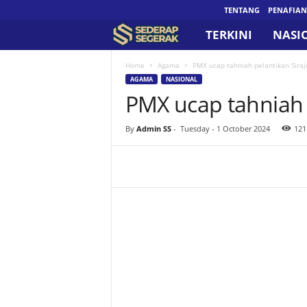
TENTANG
PENAFIAN
TERKINI
NASI
S
e
Home
Agama
PMX ucap tahniah pelantikan Siraj
AGAMA
NASIONAL
PMX ucap tahniah 
d
e
By
Admin SS
-
Tuesday - 1 October 2024
121
r
a
p
S
e
g