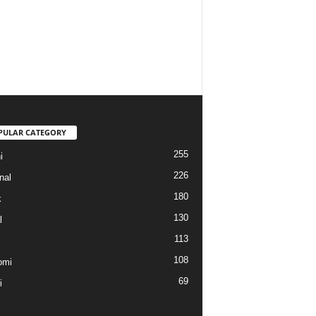
PULAR CATEGORY
255
i
226
nal
180
k
130
l
113
108
omi
69
i