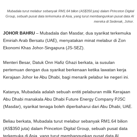
g
Mubadala turut melabur sebanyak RM1.64 bilion (AS$350 juta) dalam Princeton Digital
Group, sebuah pusat data terkemuka di Asia, yang turut membangunkan pusat data AI
e
mereka di Sedenak, Johor.
JOHOR BAHRU
– Mubadala dan Masdar, dua syarikat terkemuka
r
Emiriah Arab Bersatu (UAE), menyatakan minat melabur di Zon
a
Ekonomi Khas Johor-Singapura (JS-SEZ).
k
Menteri Besar, Datuk Onn Hafiz Ghazi berkata, ia susulan
pertemuan dengan dua syarikat berkenaan ketika lawatan kerja
Kerajaan Johor ke Abu Dhabi, bagi menarik pelabur ke negeri ini.
Katanya, Mubadala adalah sebuah entiti pelaburan milik Kerajaan
Abu Dhabi manakala Abu Dhabi Future Energy Company PJSC
(Masdar), syarikat tenaga boleh diperbaharui dari Abu Dhabi, UAE.
Beliau berkata, Mubadala turut melabur sebanyak RM1.64 bilion
(AS$350 juta) dalam Princeton Digital Group, sebuah pusat data
terkemuka di Asia, yang turut membangunkan pusat data AI