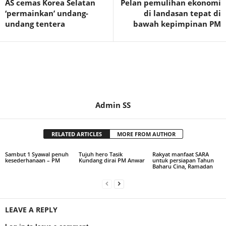
AS cemas Korea Selatan
Pelan pemulihan ekonomi
‘permainkan’ undang-
di landasan tepat di
undang tentera
bawah kepimpinan PM
Admin SS
RELATED ARTICLES
MORE FROM AUTHOR
Sambut 1 Syawal penuh
Tujuh hero Tasik
Rakyat manfaat SARA
kesederhanaan – PM
Kundang dirai PM Anwar
untuk persiapan Tahun
Baharu Cina, Ramadan
LEAVE A REPLY