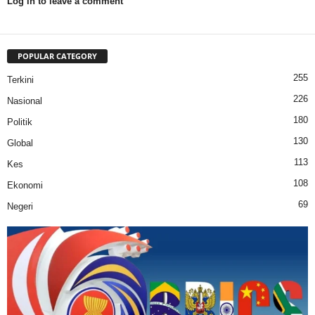
Log in to leave a comment
POPULAR CATEGORY
255
Terkini
226
Nasional
180
Politik
130
Global
113
Kes
108
Ekonomi
69
Negeri