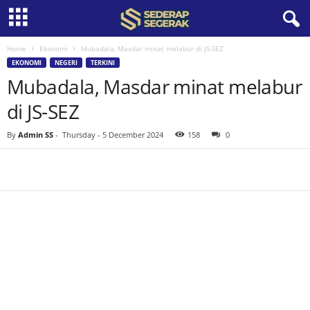
Home
Ekonomi
Mubadala, Masdar minat melabur di JS-SEZ
S
EKONOMI
NEGERI
TERKINI
Mubadala, Masdar minat melabur
e
di JS-SEZ
d
By
Admin SS
-
Thursday - 5 December 2024
158
0
e
r
a
p
S
e