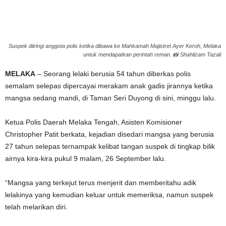
g
e
Suspek diiringi anggota polis ketika dibawa ke Mahkamah Majistret Ayer Keroh, Melaka
untuk mendapatkan perintah reman. 📸 Shahlizam Tazali
r
MELAKA
– Seorang lelaki berusia 54 tahun diberkas polis
a
semalam selepas dipercayai merakam anak gadis jirannya ketika
mangsa sedang mandi, di Taman Seri Duyong di sini, minggu lalu.
k
Ketua Polis Daerah Melaka Tengah, Asisten Komisioner
Christopher Patit berkata, kejadian disedari mangsa yang berusia
27 tahun selepas ternampak kelibat tangan suspek di tingkap bilik
airnya kira-kira pukul 9 malam, 26 September lalu.
“Mangsa yang terkejut terus menjerit dan memberitahu adik
lelakinya yang kemudian keluar untuk memeriksa, namun suspek
telah melarikan diri.