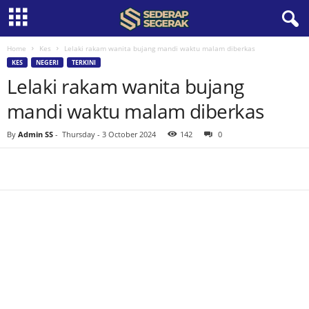
Home
Kes
Lelaki rakam wanita bujang mandi waktu malam diberkas
S
KES
NEGERI
TERKINI
Lelaki rakam wanita bujang
e
mandi waktu malam diberkas
d
By
Admin SS
-
Thursday - 3 October 2024
142
0
e
r
a
p
S
e