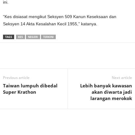
ini.
“Kes disiasat mengikut Seksyen 509 Kanun Keseksaan dan
Seksyen 14 Akta Kesalahan Kecil 1955,” katanya.
TAGS
KES
NEGERI
TERKINI
Previous article
Next article
Taiwan lumpuh dibedal
Lebih banyak kawasan
Super Krathon
akan diwarta jadi
larangan merokok