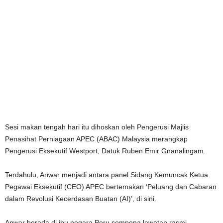
Sesi makan tengah hari itu dihoskan oleh Pengerusi Majlis
Penasihat Perniagaan APEC (ABAC) Malaysia merangkap
Pengerusi Eksekutif Westport, Datuk Ruben Emir Gnanalingam.
Terdahulu, Anwar menjadi antara panel Sidang Kemuncak Ketua
Pegawai Eksekutif (CEO) APEC bertemakan ‘Peluang dan Cabaran
dalam Revolusi Kecerdasan Buatan (AI)’, di sini.
Anwar berada di ibu negara Peru sempena lawatan rasmi