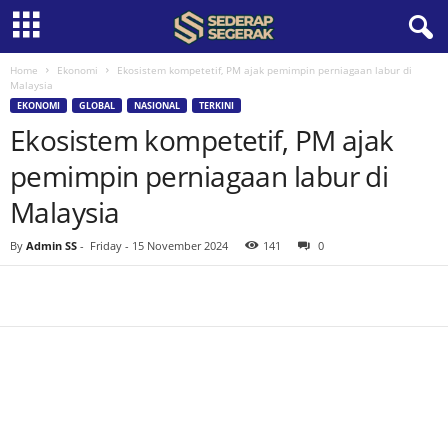
Home
Ekonomi
Ekosistem kompetetif, PM ajak pemimpin perniagaan labur di
S
Malaysia
EKONOMI
GLOBAL
NASIONAL
TERKINI
e
Ekosistem kompetetif, PM ajak
d
pemimpin perniagaan labur di
Malaysia
e
By
Admin SS
-
Friday - 15 November 2024
141
0
r
a
p
S
e