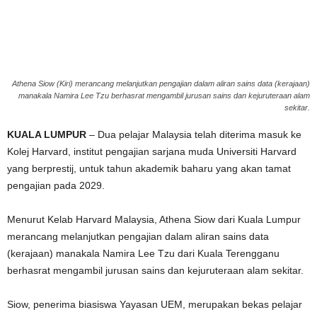
g
e
r
Athena Siow (Kiri) merancang melanjutkan pengajian dalam aliran sains data (kerajaan)
manakala Namira Lee Tzu berhasrat mengambil jurusan sains dan kejuruteraan alam
sekitar.
a
KUALA LUMPUR
– Dua pelajar Malaysia telah diterima masuk ke
k
Kolej Harvard, institut pengajian sarjana muda Universiti Harvard
yang berprestij, untuk tahun akademik baharu yang akan tamat
pengajian pada 2029.
Menurut Kelab Harvard Malaysia, Athena Siow dari Kuala Lumpur
merancang melanjutkan pengajian dalam aliran sains data
(kerajaan) manakala Namira Lee Tzu dari Kuala Terengganu
berhasrat mengambil jurusan sains dan kejuruteraan alam sekitar.
Siow, penerima biasiswa Yayasan UEM, merupakan bekas pelajar