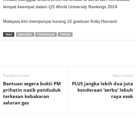
tempat keempat dalam QS World University Rankings 2024.
Malaysia kini mempunyai kurang 15 graduan Kolej Harvard.
TAGS
NASIONAL
PENDIDIKAN
TERKINI
Previous article
Next article
Bantuan segera bukti PM
PLUS jangka lebih dua juta
prihatin nasib penduduk
kenderaan ‘serbu’ lebuh
terkesan kebakaran
raya esok
saluran gas