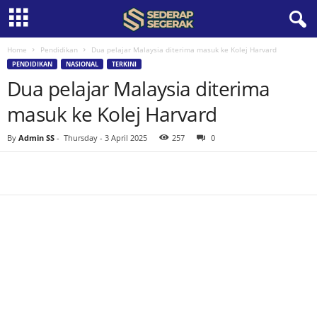
Home
Pendidikan
Dua pelajar Malaysia diterima masuk ke Kolej Harvard
S
PENDIDIKAN
NASIONAL
TERKINI
Dua pelajar Malaysia diterima
e
masuk ke Kolej Harvard
d
By
Admin SS
-
Thursday - 3 April 2025
257
0
e
r
a
p
S
e