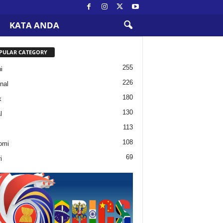
KATA ANDA
PULAR CATEGORY
255
i
226
nal
180
k
130
l
113
108
omi
69
i