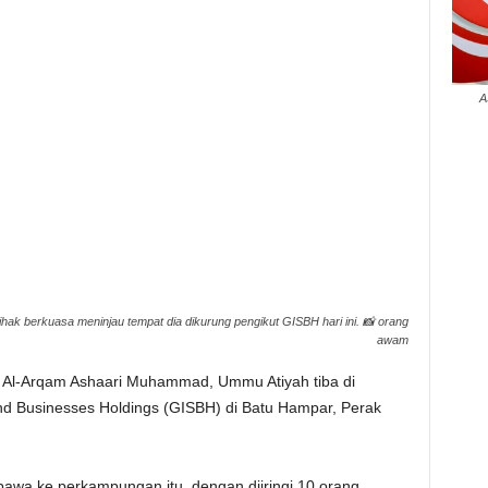
A
ak berkuasa meninjau tempat dia dikurung pengikut GISBH hari ini. 📸 orang
awam
Al-Arqam Ashaari Muhammad, Ummu Atiyah tiba di
d Businesses Holdings (GISBH) di Batu Hampar, Perak
awa ke perkampungan itu, dengan diiringi 10 orang