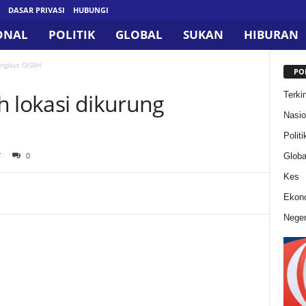
DASAR PRIVASI
HUBUNGI
ONAL
POLITIK
GLOBAL
SUKAN
HIBURAN
engikut GISBH
PO
h lokasi dikurung
Terkin
Nasio
Politi
7
0
Globa
Kes
Ekon
Neger