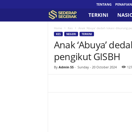
TENTANG
PENAFIAN
TERKINI
NASI
S
e
Home
Kes
Anak ‘Abuya’ dedah lokasi dikurung p
KES
NEGERI
TERKINI
Anak ‘Abuya’ deda
d
pengikut GISBH
e
r
By
Admin SS
-
Sunday - 20 October 2024
12
a
p
S
e
g