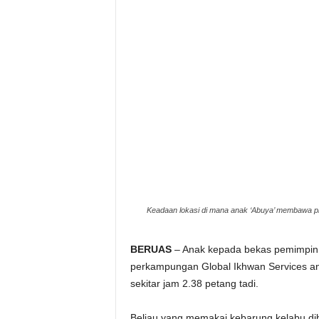
e
r
a
k
Keadaan lokasi di mana anak ‘Abuya’ membawa pih
BERUAS
– Anak kepada bekas pemimpin 
perkampungan Global Ikhwan Services an
sekitar jam 2.38 petang tadi.
Beliau yang memakai kebarung kelabu dib