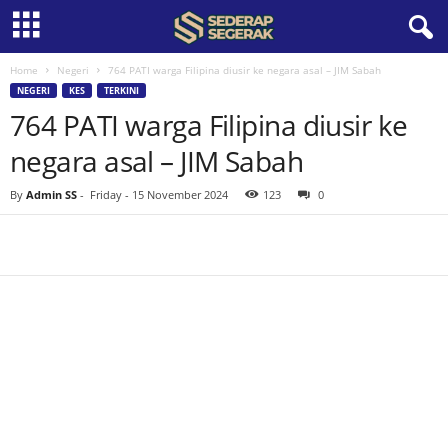
Home
Negeri
764 PATI warga Filipina diusir ke negara asal – JIM Sabah
S
NEGERI
KES
TERKINI
764 PATI warga Filipina diusir ke
e
negara asal – JIM Sabah
d
By
Admin SS
-
Friday - 15 November 2024
123
0
e
r
a
p
S
e