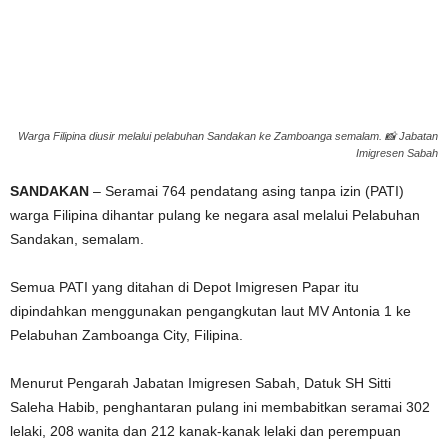
g
e
r
Warga Filipina diusir melalui pelabuhan Sandakan ke Zamboanga semalam. 📸 Jabatan
Imigresen Sabah
a
SANDAKAN
– Seramai 764 pendatang asing tanpa izin (PATI)
k
warga Filipina dihantar pulang ke negara asal melalui Pelabuhan
Sandakan, semalam.
Semua PATI yang ditahan di Depot Imigresen Papar itu
dipindahkan menggunakan pengangkutan laut MV Antonia 1 ke
Pelabuhan Zamboanga City, Filipina.
Menurut Pengarah Jabatan Imigresen Sabah, Datuk SH Sitti
Saleha Habib, penghantaran pulang ini membabitkan seramai 302
lelaki, 208 wanita dan 212 kanak-kanak lelaki dan perempuan