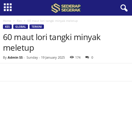
Home
Kes
60 maut lori tangki minyak meletup
S
KES
GLOBAL
TERKINI
60 maut lori tangki minyak
e
meletup
d
By
Admin SS
-
Sunday - 19 January 2025
174
0
e
r
a
p
S
e