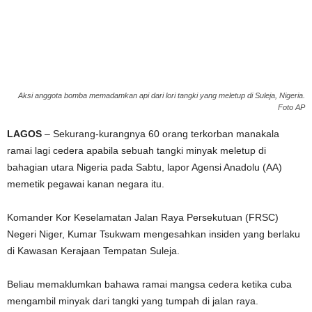
g
e
r
Aksi anggota bomba memadamkan api dari lori tangki yang meletup di Suleja, Nigeria.
Foto AP
a
LAGOS
– Sekurang-kurangnya 60 orang terkorban manakala
k
ramai lagi cedera apabila sebuah tangki minyak meletup di
bahagian utara Nigeria pada Sabtu, lapor Agensi Anadolu (AA)
memetik pegawai kanan negara itu.
Komander Kor Keselamatan Jalan Raya Persekutuan (FRSC)
Negeri Niger, Kumar Tsukwam mengesahkan insiden yang berlaku
di Kawasan Kerajaan Tempatan Suleja.
Beliau memaklumkan bahawa ramai mangsa cedera ketika cuba
mengambil minyak dari tangki yang tumpah di jalan raya.