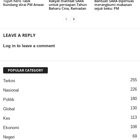
Tujuh hero Tasik
Rakyat manfaat SARA
Bantuan SARA diperluas
Kundang dirai PM Anwar
untuk persiapan Tahun
merangkumi makanan
Baharu Cina, Ramadan
sejuk beku: PM
LEAVE A REPLY
Log in to leave a comment
POPULAR CATEGORY
255
Terkini
226
Nasional
180
Politik
130
Global
113
Kes
108
Ekonomi
69
Negeri