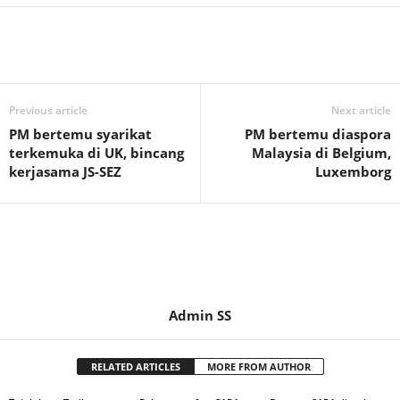
Previous article
Next article
PM bertemu syarikat
PM bertemu diaspora
terkemuka di UK, bincang
Malaysia di Belgium,
kerjasama JS-SEZ
Luxemborg
Admin SS
RELATED ARTICLES
MORE FROM AUTHOR